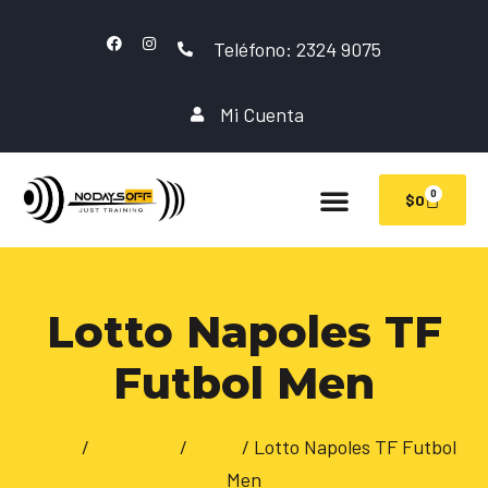
Teléfono: 2324 9075
Mi Cuenta
0
$
0
Lotto Napoles TF
Futbol Men
Inicio
/
CALZADO
/
Lotto
/ Lotto Napoles TF Futbol
Men