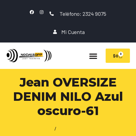
Teléfono: 2324 9075
Mi Cuenta
0
$
0
Jean OVERSIZE
DENIM NILO Azul
oscuro-61
Inicio
/
INDUMENTARIA