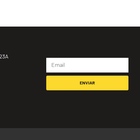
Email
923A
ENVIAR