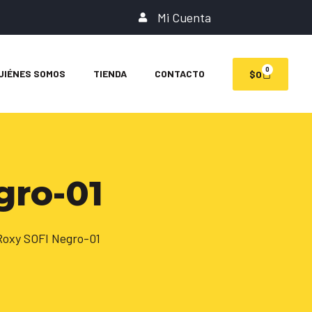
Mi Cuenta
0
UIÉNES SOMOS
TIENDA
CONTACTO
$
0
gro-01
oxy SOFI Negro-01