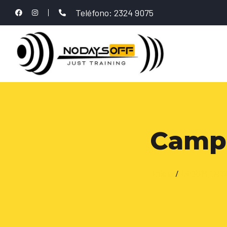
Teléfono: 2324 9075
Campe
Inicio
/
INDUMENTA