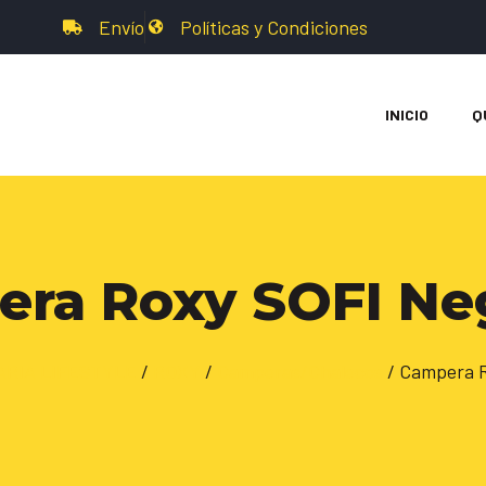
Envío
Políticas y Condiciones
INICIO
Q
ra Roxy SOFI Ne
RIA LIFESTYLE
/
ROXY
/
Camperas/Chalecos
/ Campera R