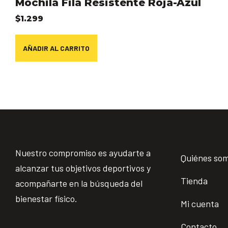
Mochila Fila Resistente Roja-Azul
$
1.299
AÑADIR AL CARRITO
Nuestro compromiso es ayudarte a
Quiénes so
alcanzar tus objetivos deportivos y
Tienda
acompañarte en la búsqueda del
bienestar físico.
Mi cuenta
Contacto