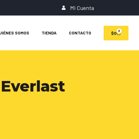
Mi Cuenta
0
UIÉNES SOMOS
TIENDA
CONTACTO
$
0
Everlast