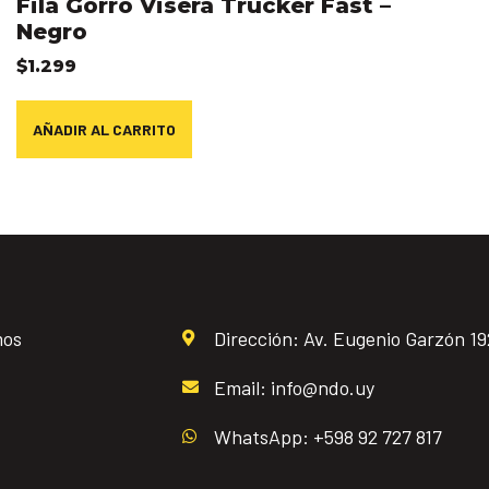
Fila Gorro Visera Trucker Fast –
Negro
$
1.299
AÑADIR AL CARRITO
mos
Dirección: Av. Eugenio Garzón 1
Email: info@ndo.uy
WhatsApp: +598 92 727 817