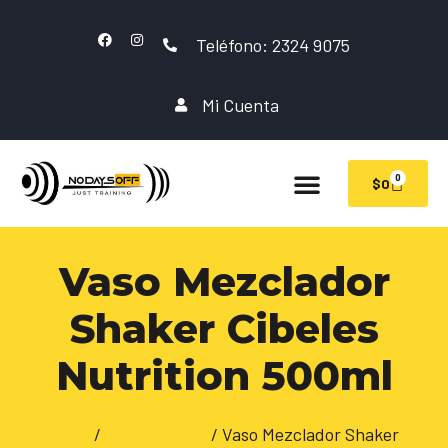
Teléfono: 2324 9075
Mi Cuenta
0
$
0
Vaso Mezclador
Shaker Cibeles
Nutrition 500ml
Inicio
/
ACCESORIOS
/ Vaso Mezclador Shaker