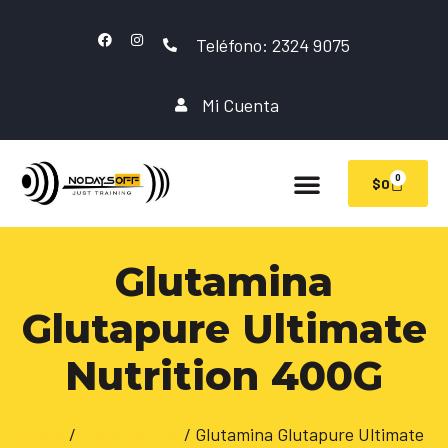
Teléfono: 2324 9075
Mi Cuenta
0
$
0
Glutamina
Glutapure Ultimate
Nutrition 400G
Inicio
/
Suplementos
/ Glutamina Glutapure Ultimate