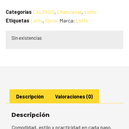
Categorías
CALZADO
,
Chancletas
,
Lotto
Etiquetas
Lotto
,
Ojota
Marca:
Lotto
Sin existencias
Descripción
Valoraciones (0)
Descripción
Comodidad, estilo y practicidad en cada paso.