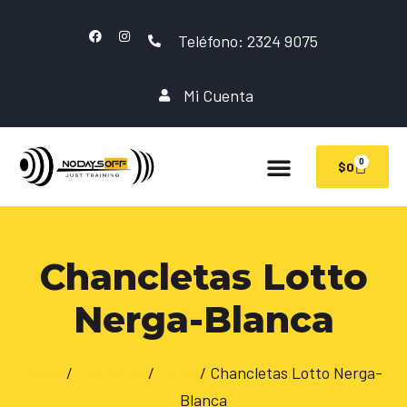
Teléfono: 2324 9075
Mi Cuenta
0
$
0
Chancletas Lotto
Nerga-Blanca
Inicio
/
CALZADO
/
Lotto
/ Chancletas Lotto Nerga-
Blanca