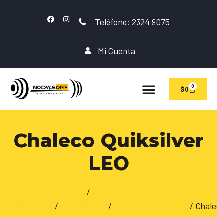
Teléfono: 2324 9075
Mi Cuenta
0
$
0
Chaleco Quiksilver
LEO
Inicio
/
INDUMENTARIA
LIFESTYLE
/
QUIKSILVER
/
Camperas/Chalecos
/ Chale