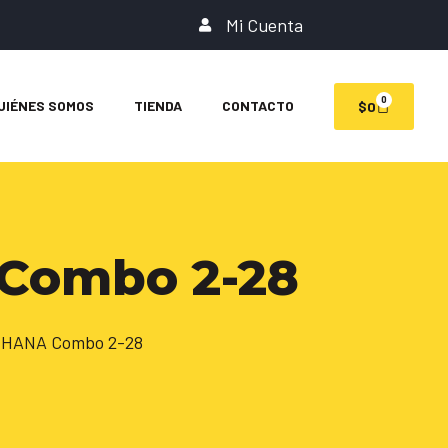
Mi Cuenta
0
UIÉNES SOMOS
TIENDA
CONTACTO
$
0
 Combo 2-28
e HANA Combo 2-28