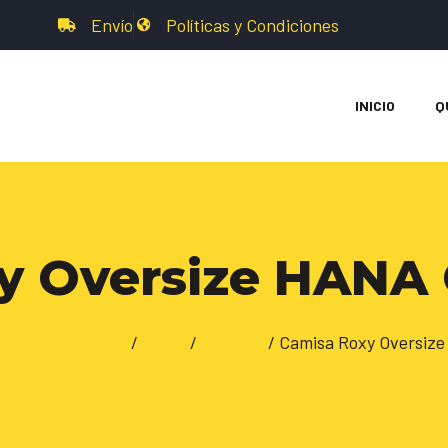
Envío
Políticas y Condiciones
INICIO
Q
y Oversize HANA
RIA LIFESTYLE
/
ROXY
/
Camisas
/ Camisa Roxy Oversiz