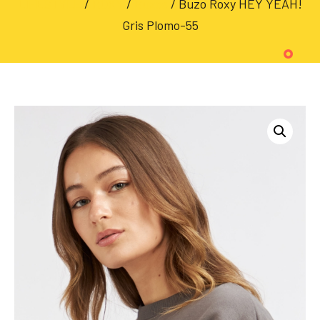
LIFESTYLE
/
ROXY
/
Buzos
/ Buzo Roxy HEY YEAH!
Gris Plomo-55