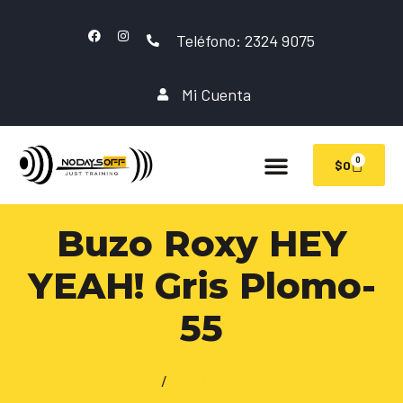
Teléfono: 2324 9075
Mi Cuenta
0
$
0
Buzo Roxy HEY
YEAH! Gris Plomo-
55
Inicio
/
INDUMENTARIA