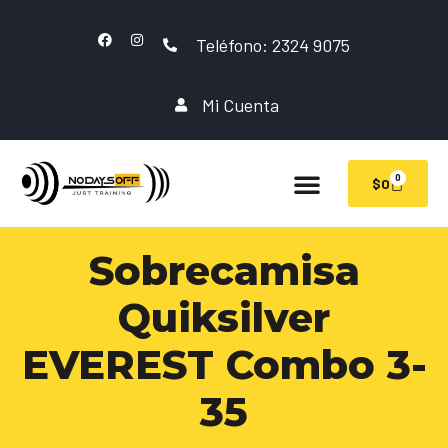
Teléfono: 2324 9075
Mi Cuenta
0
$
0
Sobrecamisa
Quiksilver
EVEREST Combo 3-
35