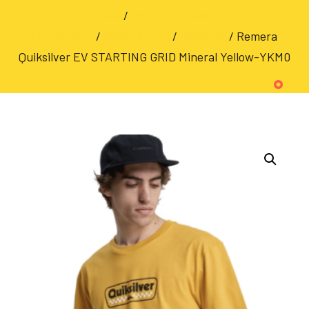
Inicio
/
INDUMENTARIA
LIFESTYLE
/
QUIKSILVER
/
Remeras
/ Remera
Quiksilver EV STARTING GRID Mineral Yellow-YKM0