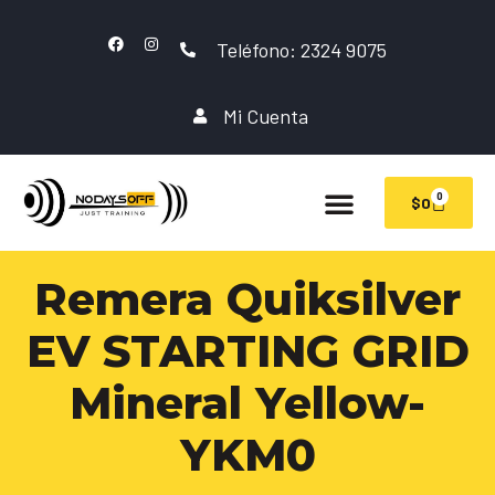
Teléfono: 2324 9075
Mi Cuenta
0
$
0
Remera Quiksilver
EV STARTING GRID
Mineral Yellow-
YKM0