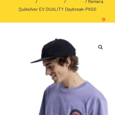
LIFESTYLE
/
QUIKSILVER
/
Remeras
/ Remera
Quiksilver EV DUALITY Daybreak-PKS0