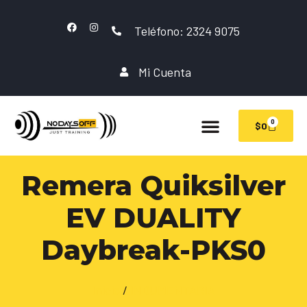
Teléfono: 2324 9075
Mi Cuenta
0
$
0
Remera Quiksilver
EV DUALITY
Daybreak-PKS0
Inicio
/
INDUMENTARIA