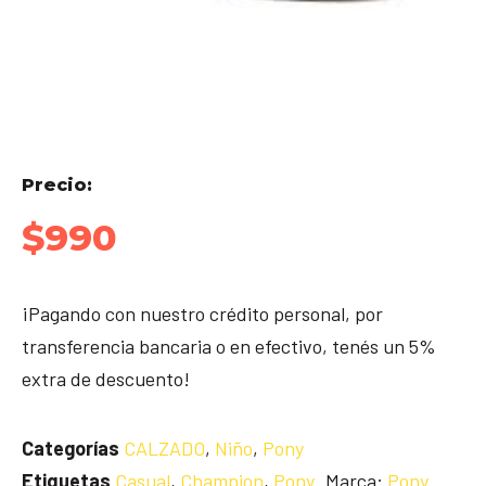
Precio:
$
990
¡Pagando con nuestro crédito personal, por
transferencia bancaria o en efectivo, tenés un 5%
extra de descuento!
Categorías
CALZADO
,
Niño
,
Pony
Etiquetas
Casual
,
Champion
,
Pony
Marca:
Pony