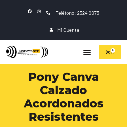
Teléfono: 2324 9075
Mi Cuenta
0
$
0
Pony Canva
Calzado
Acordonados
Resistentes