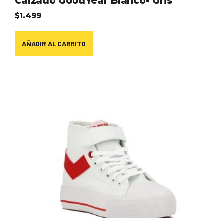
Calzado GoodYear Blanco- Gris
$
1.499
AÑADIR AL CARRITO