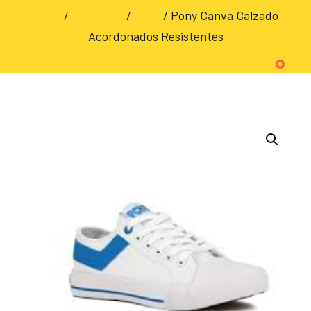
Inicio
/
CALZADO
/
Pony
/ Pony Canva Calzado
Acordonados Resistentes