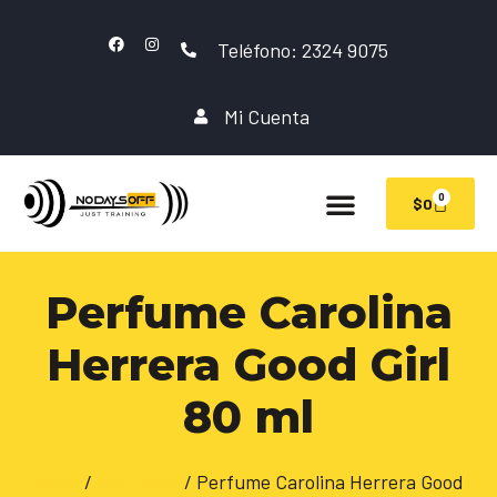
Teléfono: 2324 9075
Mi Cuenta
0
$
0
Perfume Carolina
Herrera Good Girl
80 ml
Inicio
/
Perfumes
/ Perfume Carolina Herrera Good