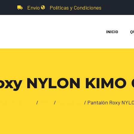
Envío
Políticas y Condiciones
INICIO
Q
oxy NYLON KIMO 
IA LIFESTYLE
/
ROXY
/
Pantalones
/ Pantalón Roxy NYL