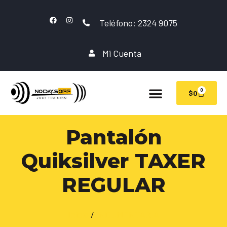
Teléfono: 2324 9075
Mi Cuenta
0
$
0
Pantalón
Quiksilver TAXER
REGULAR
Inicio
/
INDUMENTARIA