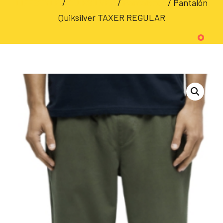
LIFESTYLE
/
QUIKSILVER
/
Pantalones
/ Pantalón
Quiksilver TAXER REGULAR