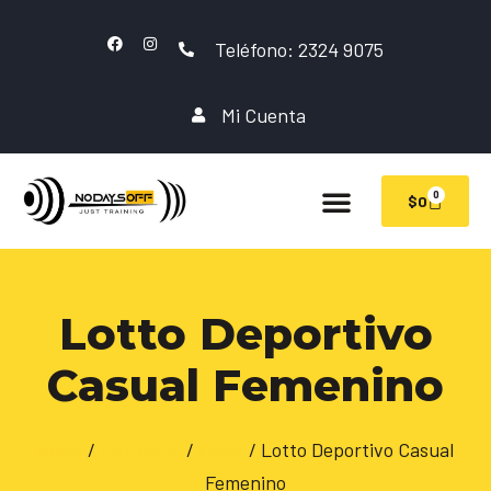
Teléfono: 2324 9075
Mi Cuenta
0
$
0
Lotto Deportivo
Casual Femenino
Inicio
/
CALZADO
/
Lotto
/ Lotto Deportivo Casual
Femenino