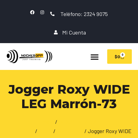
Teléfono: 2324 9075
Mi Cuenta
0
$
0
Jogger Roxy WIDE
LEG Marrón-73
Inicio
/
INDUMENTARIA
LIFESTYLE
/
ROXY
/
Pantalones
/ Jogger Roxy WIDE