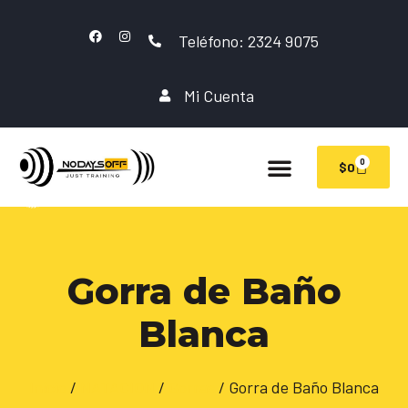
Teléfono: 2324 9075
Mi Cuenta
0
$
0
Gorra de Baño
Blanca
Inicio
/
NATACION
/
Gorras
/ Gorra de Baño Blanca