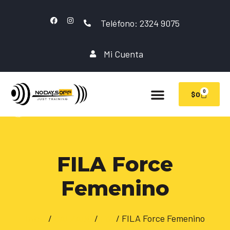
Teléfono: 2324 9075
Mi Cuenta
0
$
0
FILA Force
Femenino
Inicio
/
CALZADO
/
Fila
/ FILA Force Femenino