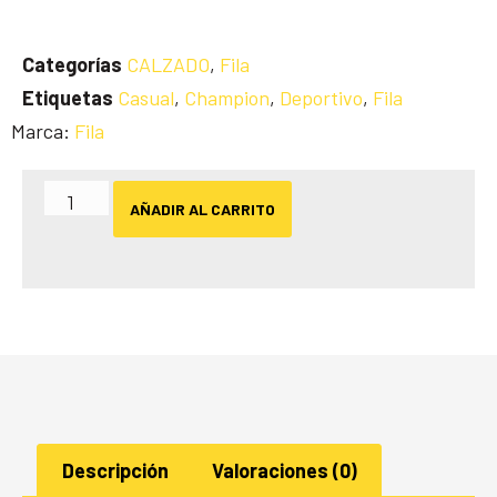
Categorías
CALZADO
,
Fila
Etiquetas
Casual
,
Champion
,
Deportivo
,
Fila
Marca:
Fila
AÑADIR AL CARRITO
Descripción
Valoraciones (0)