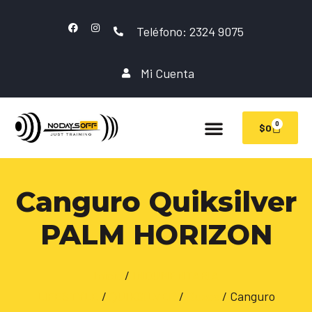
Teléfono: 2324 9075
Mi Cuenta
0
$
0
Canguro Quiksilver
PALM HORIZON
Inicio
/
INDUMENTARIA
LIFESTYLE
/
QUIKSILVER
/
Buzos
/ Canguro