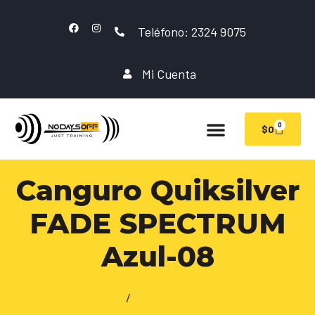
Teléfono: 2324 9075
Mi Cuenta
0
$
0
Canguro Quiksilver
FADE SPECTRUM
Azul-08
Inicio
/
INDUMENTARIA