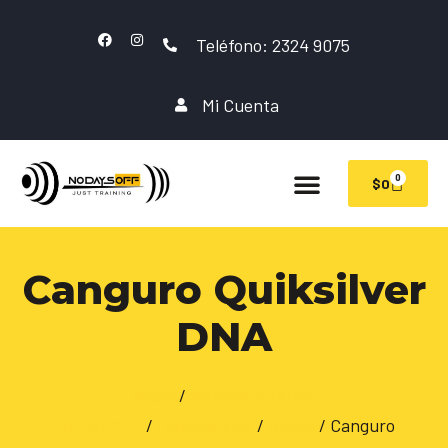
Teléfono: 2324 9075
Mi Cuenta
0
$
0
Canguro Quiksilver
DNA
Inicio
/
INDUMENTARIA
LIFESTYLE
/
QUIKSILVER
/
Buzos
/ Canguro