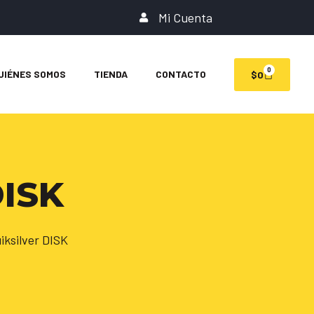
Mi Cuenta
0
UIÉNES SOMOS
TIENDA
CONTACTO
$
0
DISK
iksilver DISK