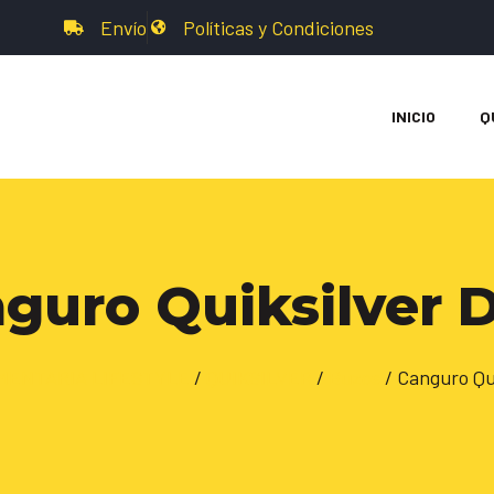
Envío
Políticas y Condiciones
INICIO
Q
guro Quiksilver 
MENTARIA LIFESTYLE
/
QUIKSILVER
/
Buzos
/ Canguro Qu