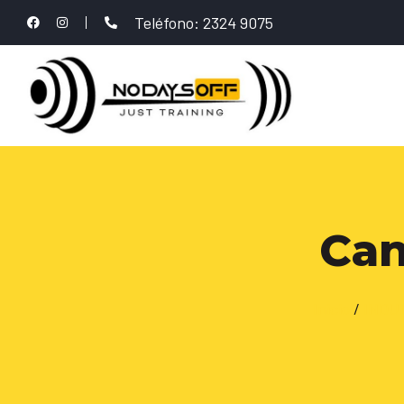
Teléfono: 2324 9075
Can
Inicio
/
INDU