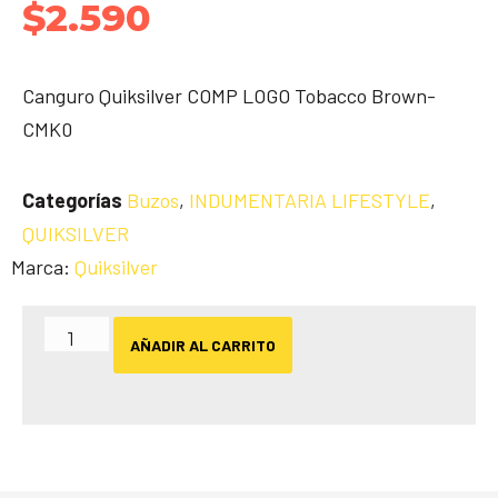
$
2.590
Canguro Quiksilver COMP LOGO Tobacco Brown-
CMK0
Categorías
Buzos
,
INDUMENTARIA LIFESTYLE
,
QUIKSILVER
Marca:
Quiksilver
AÑADIR AL CARRITO