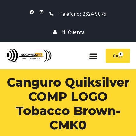
Teléfono: 2324 9075
Mi Cuenta
0
$
0
Canguro Quiksilver
COMP LOGO
Tobacco Brown-
CMK0