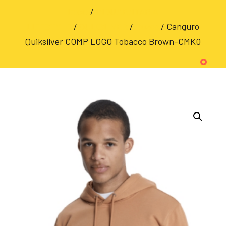
Inicio
/
INDUMENTARIA
LIFESTYLE
/
QUIKSILVER
/
Buzos
/ Canguro
Quiksilver COMP LOGO Tobacco Brown-CMK0