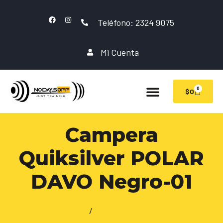
Teléfono: 2324 9075
Mi Cuenta
0
$
0
Campera
Quiksilver POLAR
DAVO Negro-01
Inicio
/
INDUMENTARIA