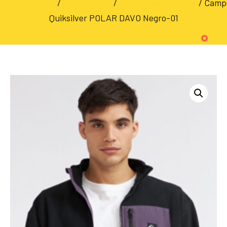
LIFESTYLE
/
QUIKSILVER
/
Camperas/Chalecos
/ Camp
Quiksilver POLAR DAVO Negro-01