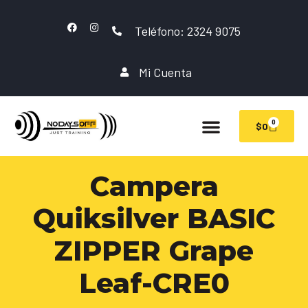
Teléfono: 2324 9075
Mi Cuenta
0
$
0
Campera
Quiksilver BASIC
ZIPPER Grape
Leaf-CRE0