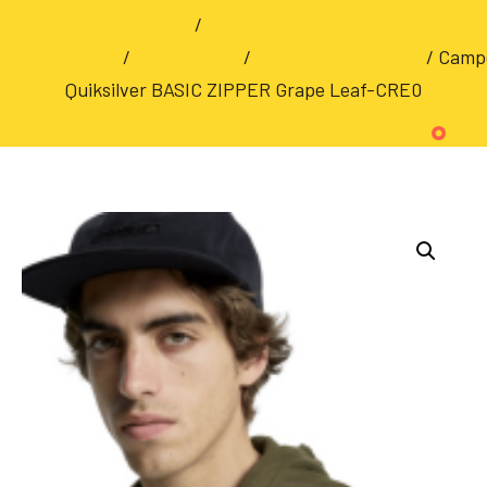
Inicio
/
INDUMENTARIA
LIFESTYLE
/
QUIKSILVER
/
Camperas/Chalecos
/ Camp
Quiksilver BASIC ZIPPER Grape Leaf-CRE0