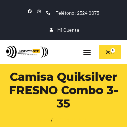
Teléfono: 2324 9075
Mi Cuenta
0
$
0
Camisa Quiksilver
FRESNO Combo 3-
35
Inicio
/
INDUMENTARIA