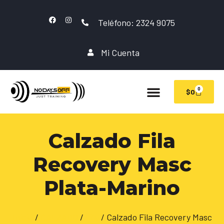
Teléfono: 2324 9075
Mi Cuenta
0
$
0
Calzado Fila
Recovery Masc
Plata-Marino
Inicio
/
CALZADO
/
Fila
/ Calzado Fila Recovery Masc