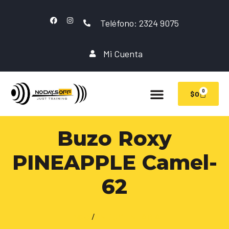
Teléfono: 2324 9075
Mi Cuenta
0
$
0
Buzo Roxy
PINEAPPLE Camel-
62
Inicio
/
INDUMENTARIA