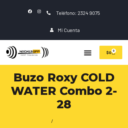
Teléfono: 2324 9075
Mi Cuenta
0
$
0
Buzo Roxy COLD
WATER Combo 2-
28
Inicio
/
INDUMENTARIA