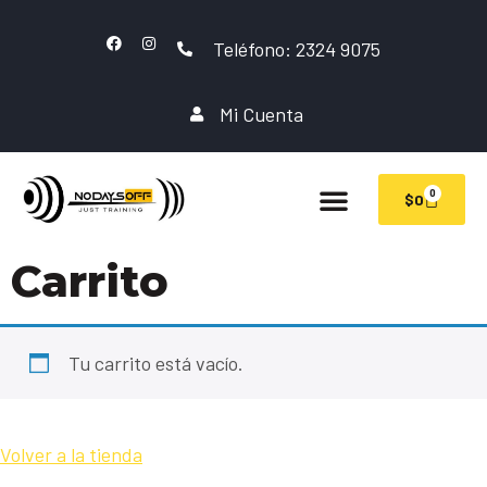
Teléfono: 2324 9075
Mi Cuenta
0
$
0
Carrito
Tu carrito está vacío.
Volver a la tienda